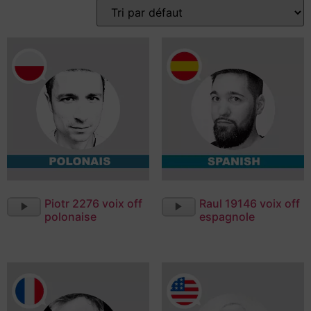
Lecteur
Lecteur
Piotr 2276 voix off
Raul 19146 voix off
audio
audio
polonaise
espagnole