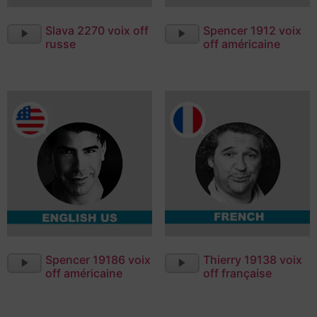
Lecteur
Lecteur
Slava 2270 voix off
Spencer 1912 voix
audio
audio
russe
off américaine
Lecteur
Lecteur
Spencer 19186 voix
Thierry 19138 voix
audio
audio
off américaine
off française