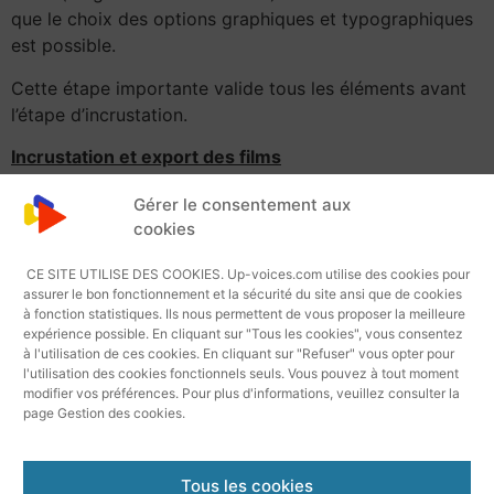
que le choix des options graphiques et typographiques
est possible.
Cette étape importante valide tous les éléments avant
l’étape d’incrustation.
Incrustation et export des films
L’étape d’incrustation ou de générations des sous-titres
Gérer le consentement aux
s »effectue suivant vos spécifications techniques.
cookies
Nous incrustons les sous-titres dans le master vidéo via
CE SITE UTILISE DES COOKIES. Up-voices.com utilise des cookies pour
un logiciel de montage vidéo.
assurer le bon fonctionnement et la sécurité du site ansi que de cookies
à fonction statistiques. Ils nous permettent de vous proposer la meilleure
expérience possible. En cliquant sur "Tous les cookies", vous consentez
Les exports se font aux
formats SRT
, XML, Final Cut
à l'utilisation de ces cookies. En cliquant sur "Refuser" vous opter pour
pro, EBU…
l'utilisation des cookies fonctionnels seuls. Vous pouvez à tout moment
modifier vos préférences. Pour plus d'informations, veuillez consulter la
Voir notre article connexe
La technique du sous-titrage
page Gestion des cookies.
Tous les cookies