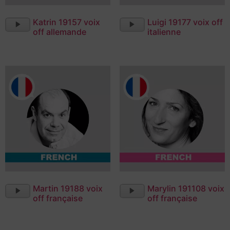
Lecteur
Lecteur
Katrin 19157 voix
Luigi 19177 voix off
audio
audio
off allemande
italienne
Lecteur
Lecteur
Martin 19188 voix
Marylin 191108 voix
audio
audio
off française
off française